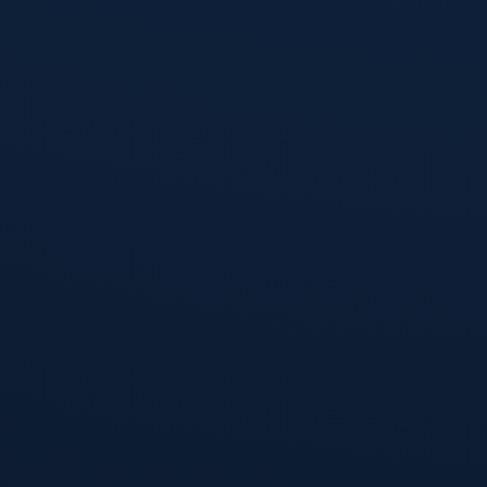
专业体育赛事直播与互动娱乐平台
开云体育为全球用户提供实时体育比分、赛事直播、官方APP
下载与安全登录入口。
快速导航
开云体育官网
开云体育APP下载
开云体育赛事直播
开云体育在线客服