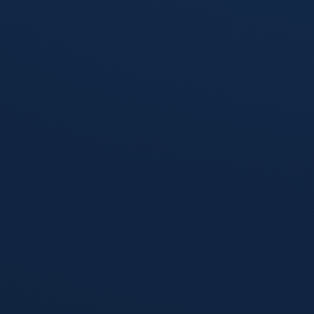
及时获取体育资讯
关注平台更新与热门赛事内容
Latest updates
最新资讯
共 0 篇内容
暂无资讯内容