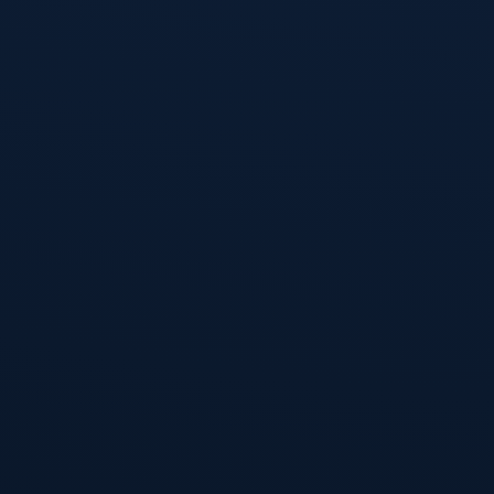
开云体育资讯中心
联系与服务
联系电话
+86-400-888-9999
电子邮箱
support@kyplatform.com
联系地址
北京市朝阳区体育产业园区8号
服务时间
7x24小时全天候
© 2026 开云体育. 保留所有权利。
官方名称：开云体育
注册编号：ICP备案号：京ICP备
20260000号-1
主体标识：https://kyplatform.com/#organization