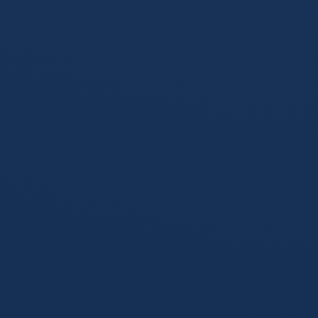
体育睿评
2026-05-28
绿茵场上的“隐形风向标”：如何通过角球
数据读懂世界杯的攻防风暴
每一场扣人心弦的世界杯对决背后，都藏着数字的密码。本文
将带你化身战术分析师，通过独特的角球视角，洞察赛场上的
瞬息万变。
阅读全文