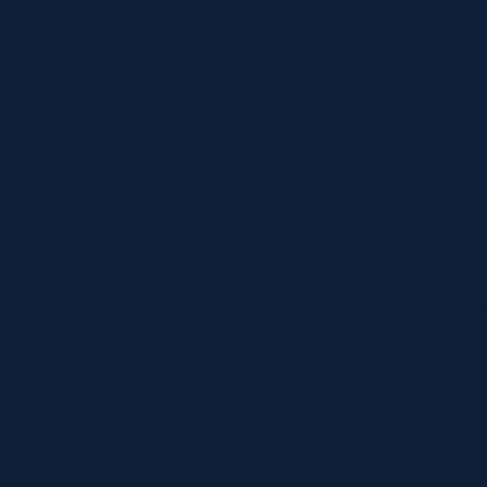
2026-05-16
2026世界杯小组赛加拿大：这支北美黑
马，究竟能走多远？
加拿大队在2026世界杯小组赛的前景，不只是“能不能出线”这
么简单。把小组格局、世界排名和近期状态放在一起看，你会
发现这组比赛的悬念，远比表面上更复杂。
阅读全文