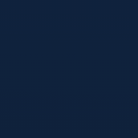
2026世界杯墨西哥比分预测：赛前最全时
间轴指南，逐场看懂小组赛到淘汰赛
这不是一篇只写结论的预测文，而是一份能陪你从开赛前一直
用到淘汰赛的赛前指南。我们按时间轴梳理墨西哥队每一场比
赛的看点、首发思路与比分走势，方便你赛前储备、赛后对
照。
阅读全文