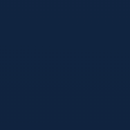
从早上盯紧临时变更，到中午用手机追回放，再到晚上和朋友
围坐客厅大屏，这一天的世界杯不只是“看球”，更像一场被认
真安排的生活仪式。设备、网速、直播源和社交互动都到位
后，比赛的每一分钟都更有参与感。
阅读全文