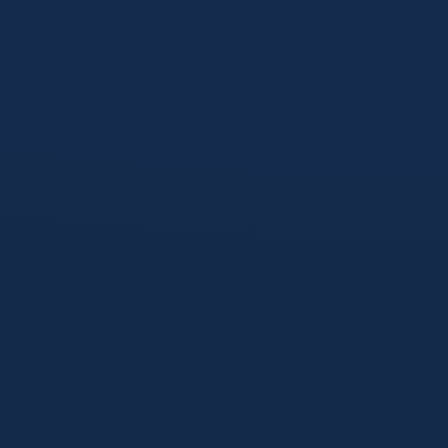
体育
2026-05-18
2026世界杯小组赛美国比赛时间全解析：
每一场开球都可能改写出线命运
美国队在2026世界杯小组赛中的每一个开球时间，都不只是赛
程表上的一行字。把时间、球员状态、历史战绩和出线形势放
在一起看，你会发现每一场都藏着不同的压力与转机。