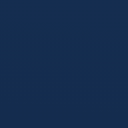
体育旅行
2026-05-19
2026世界杯开幕时间北美举办地点全攻
略：从获签到落地观赛，第一次出国看球
也不慌
开幕式和开幕战往往决定整趟行程的节奏，时间一旦排错，机
票、酒店和跨城衔接都会变得被动。本文用策划手册的方式，
帮中国球迷把2026世界杯的出行时间表、北美多城市移动和预
算安全一次理顺。
阅读全文