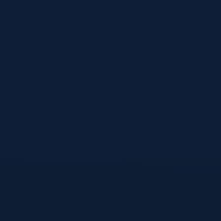
体育
2026-05-09
2026世界杯预测分析怎么看？普通球迷也
能上手的实战指南
想看懂2026世界杯预测分析，其实不用先成为数据专家。只要
按“状态—伤停—赛程—数据—实例推演”这条线走一遍，你也
能独立完成一场比赛的判断。
阅读全文