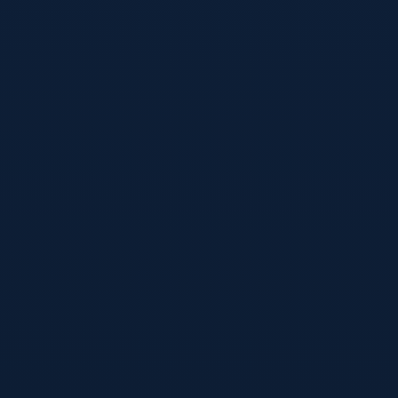
开云体育提供官方正版APP下载与更新，覆盖Android与iOS，
强调安全稳定的下载通道，并提供赛事服务与数据分析相关信
息。