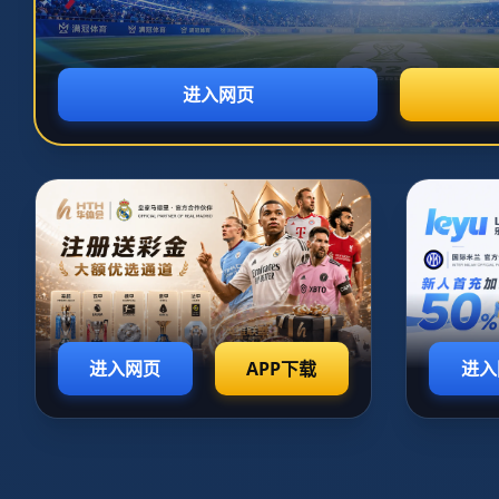
打开主菜单
掌握全球顶尖赛事
开云体育官方正版
首发
获取专为现代体育爱好者打造的专业客户端。全面覆盖
Android与iOS平台，提供稳定、安全、极速的下载通道。一键
安装，即刻畅享实时赛事数据、深度分析与沉浸式互动体验。
获取官方安装包
查看最新版本特性
Android APK
iOS 官方直签
官方安全认证