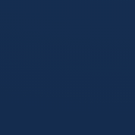
采用先进的热更新技术，无需频繁前往应用商店重新下载完整
包。核心功能与数据接口后台自动升级，确保您始终使用最稳
定、最前沿的版本。
全天候专家级支持
遇到任何安装、权限设置或网络连接问题，专业技术支持团队
7x24小时待命。完善的帮助中心体系，提供详尽的图文教程与
一键修复方案。