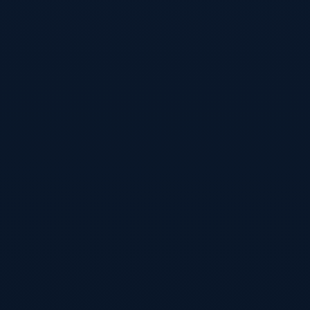
Weibo