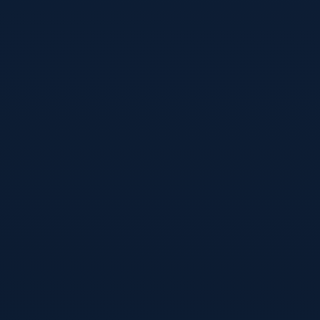
中国上海市浦东新区世纪大道100号 邮编200120