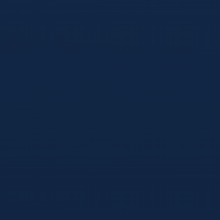
世界杯的攻防风暴
每一场扣人心弦的世界杯对决背后，都藏着数字的密码。本文
将带你化身战术分析师，通过独特的角球视角，洞察赛场上的
瞬息万变。
阅读详情